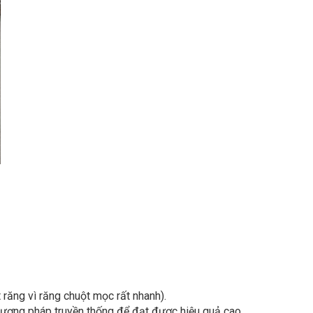
 răng vì răng chuột mọc rất nhanh).
phương pháp truyền thống để đạt được hiệu quả cao
đặt bả sinh học tại các vị trí nhất định trong quá