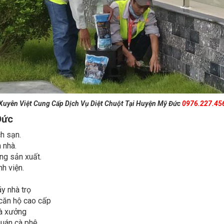
Xuyên Việt Cung Cấp Dịch Vụ Diệt Chuột Tại Huyện Mỹ Đức
0976.227.45
Đức
ch sạn.
 nhà.
ng sản xuất.
nh viện.
ãy nhà trọ
, căn hộ cao cấp
hà xưởng
quán cà phê
iữ xe