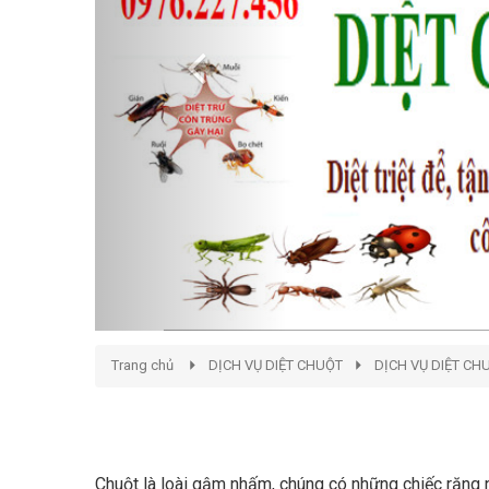
Trang chủ
DỊCH VỤ DIỆT CHUỘT
DỊCH VỤ DIỆT CH
Chuột là loài gậm nhấm, chúng có những chiếc răng 
vật dụng gia đình, cắn dây điện xe ô tô bạn đang sử