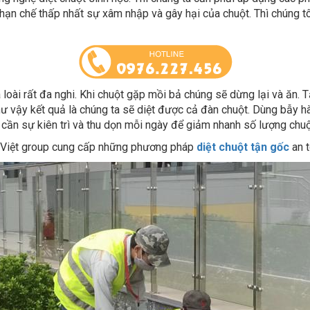
 loài rất đa nghi. Khi chuột gặp mồi bả chúng sẽ dừng lại và ăn.
hư vậy kết quả là chúng ta sẽ diệt được cả đàn chuột. Dùng bẫy h
này cần sự kiên trì và thu dọn mỗi ngày để giảm nhanh số lượng chu
n Việt group cung cấp những phương pháp
diệt chuột tận gốc
an t