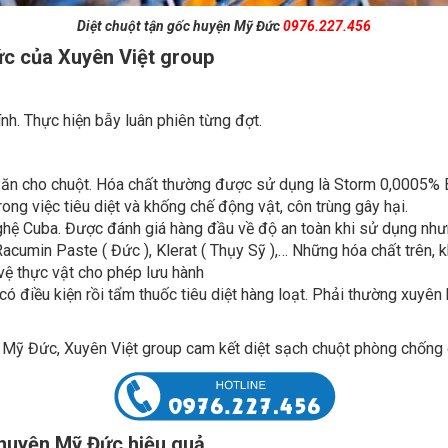
ức của Xuyên Việt group
nh. Thực hiện bẫy luân phiên từng đợt.
ăn cho chuột. Hóa chất thường được sử dụng là Storm 0,0005% B
rong việc tiêu diệt và khống chế động vật, côn trùng gây hại.
hệ Cuba. Được đánh giá hàng đầu về độ an toàn khi sử dụng nhưng 
 Racumin Paste ( Đức ), Klerat ( Thụy Sỹ ),… Những hóa chất trên,
vệ thực vật cho phép lưu hành
ó điều kiện rồi tẩm thuốc tiêu diệt hàng loạt. Phải thường xuyên k
 Mỹ Đức, Xuyên Việt group cam kết diệt sạch chuột phòng chống c
i huyện Mỹ Đức hiệu quả
ý, máy móc thi công.