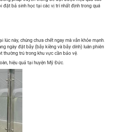
 Tại lúc này, chúng chưa chết ngay mà vẫn khỏe mạnh.
àng ngày đặt bẫy (bẫy kiềng và bẫy dính) luân phiên
ột thường trú trong khu vực cần bảo vệ.
oàn, hiệu quả tại huyện Mỹ Đức.