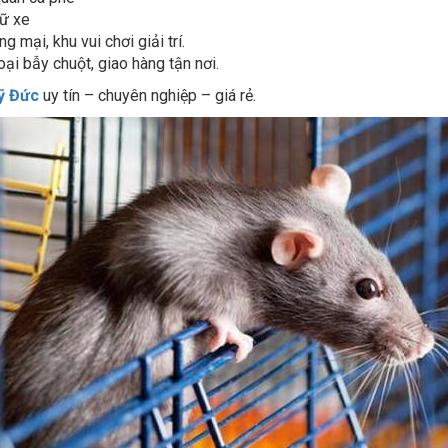
g mại, khu vui chơi giải trí.
oại bẫy chuột, giao hàng tận nơi.
Mỹ Đức
uy tín – chuyên nghiệp – giá rẻ.
Diệt chuột tận gốc huyện Mỹ Đức
0976.227.456