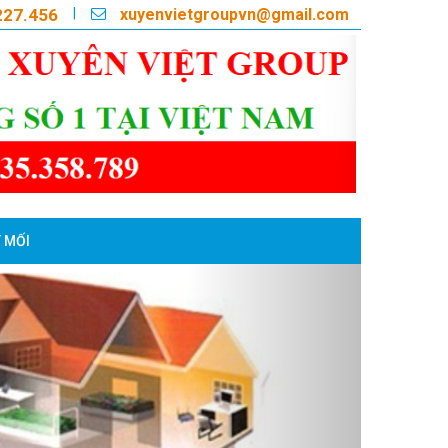
xuyenvietgroupvn@gmail.com
|
227.456
 MỐI
Next