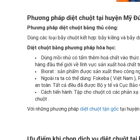
Phương pháp diệt chuột tại huyện Mỹ Đ
Phương pháp diệt chuột bằng thủ công:
Dùng các loại bẫy chuột kết hợp: bẫy kiềng và bẫy dí
Diệt chuột bằng phương pháp hóa học:
Dùng mồi nhử có tẩm thêm hoá chất vào thức 
hàng đầu thế giới về lĩnh vực sản xuất hoá chất t
Biorat : sản phẩm được sản xuất theo công ng
Ngoài ra ta có thể dùng: Fokeba ( Việt Nam ),
an toàn. Tất cả đều đã được Bộ y tế và Cục Bảo 
Cách tiến hành: Tập cho chuột có các phản xạ c
chuột .
Với những phương pháp
diệt chuột tận gốc
tại huyện
Ưu điểm khi chọn dịch vụ diệt chuột tạ
Giá trị trên đã bao gồm vật tư, nhân công xử l