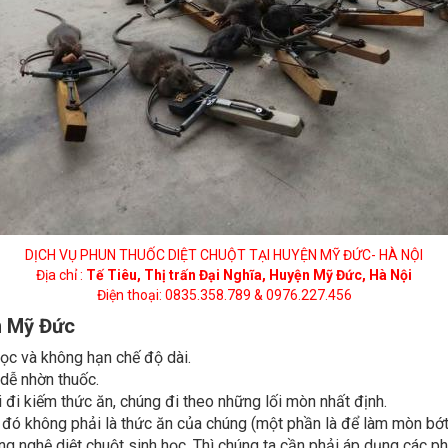
DỊCH VỤ PHUN THUỐC DIỆT CHUỘT TẠI HUYỆN MỸ ĐỨC- HÀ NỘI
Địa chỉ :
Tế Tiêu, Thị trấn Đại Nghĩa, Huyện Mỹ Đức, Hà Nội
Điện thoại: 0835.358.789 & 0976.227.456
ện Mỹ Đức
ọc và không hạn chế độ dài.
 dễ nhờn thuốc.
đi kiếm thức ăn, chúng đi theo những lối mòn nhất định.
ứ đó không phải là thức ăn của chúng (một phần là để làm mòn bớt
ông nghệ diệt chuột sinh học. Thì chúng ta cần phải áp dụng các 
ạn chế thấp nhất sự xâm nhập và gây hại của chuột. Thì chúng tôi 