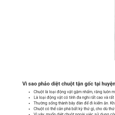
Vì sao phảo diệt chuột tận gốc tại huy
Chuột là loại động vật gặm nhấm, răng luôn m
Là loại động vật có tính đa nghi rất cao và rất
Thường sống thành bây đàn để đi kiếm ăn. Khi 
Chuột có thể cắn phá bất kỳ thứ gì, cho dù th
Vì vây, muốn diệt chuột ngoài việc sử dụng c
nhất. Diệt chuột bằng công nghệ sinh học. Nhằm h