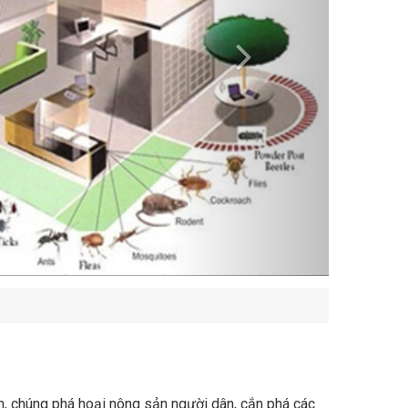
m, chúng phá hoại nông sản người dân, cắn phá các
c công ty kiểm soát côn trùng Xuyên Việt group