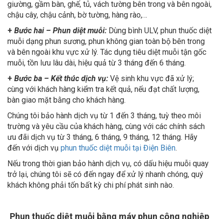
giường, gầm bàn, ghế, tủ, vách tường bên trong và bên ngoài,
chậu cây, chậu cảnh, bờ tường, hàng rào,…
+
Bước hai – Phun diệt muỗi:
Dùng bình ULV, phun thuốc diệt
muỗi dạng phun sương, phun không gian toàn bộ bên trong
và bên ngoài khu vực xử lý. Tác dụng tiêu diệt muỗi tận gốc
muỗi, tồn lưu lâu dài, hiệu quả từ 3 tháng đến 6 tháng.
+
Bước ba – Kết thúc dịch vụ:
Vệ sinh khu vực đã xử lý;
cùng với khách hàng kiểm tra kết quả, nếu đạt chất lượng,
bàn giao mặt bằng cho khách hàng.
Chúng tôi bảo hành dịch vụ từ 1 đến 3 tháng, tuỳ theo môi
trường và yêu cầu của khách hàng, cùng với các chính sách
ưu đãi dịch vụ từ 3 tháng, 6 tháng, 9 tháng, 12 tháng. Hãy
đến với dịch vụ
phun thuốc diệt muỗi tại Điện Biên
.
Nếu trong thời gian bảo hành dịch vụ, có dấu hiệu muỗi quay
trở lại, chúng tôi sẽ có đến ngay để xử lý nhanh chóng, quý
khách không phải tốn bất kỳ chi phí phát sinh nào.
Phun thuốc diệt muỗi bằng máy phun công nghiệp