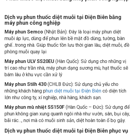
Dịch vụ phun thuốc diệt muỗi tại Điện Biên bằng
máy phun công nghiệp
Máy phun Semco
(Nhật Bản): Đây là loại máy phun diệt
muỗi áp lực, dùng để phun lên bề mặt đồ dùng, tường, bàn
ghế…trong nhà. Giúp thuốc tồn lưu thời gian lâu, diệt muỗi, đề
phòng muỗi quay lại
Máy phun ULV SS20EU
(Hàn Quốc): Sử dụng cho những vị
trí cao như trần nhà, máy phun dạng sương mù, hạt thuốc sẽ
bám lâu ở khu vực cần xử lý
Máy phun Stilh 430
(CHLB Đức): Sử dụng chủ yếu cho
những khách hàng p
hun diệt muỗi tại Điện Biên
có diện tích
lớn như công ty, xí nghiệp, nhà hàng, khách sạn.
Máy phun mù nhiệt SS150F
(Hàn Quốc – Đức): Sử dụng để
phun không gian xung quanh ngôi nhà như vườn, sân, bụi cây,
bãi rác…, nơi mà có muỗi sinh sản, diệt hoàn toàn ổ bọ gậy.
Dịch vụ phun thuốc diệt muỗi tại Điện Biên phục vụ