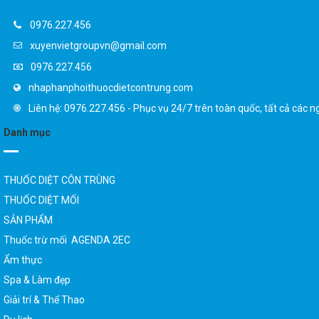
0976.227.456
xuyenvietgroupvn@gmail.com
0976.227.456
nhaphanphoithuocdietcontrung.com
Liên hệ: 0976.227.456 - Phục vụ 24/7 trên toàn quốc, tất cả các n
Danh mục
THUỐC DIỆT CÔN TRÙNG
THUỐC DIỆT MỐI
SẢN PHẨM
Thuốc trừ mối AGENDA 2EC
Ẩm thực
Spa & Làm đẹp
Giải trí & Thể Thao