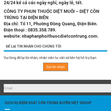
24/24 kể cả các ngày nghỉ, ngày lễ, tết.
CÔNG TY PHUN THUỐC DIỆT MUỖI – DIỆT CÔN
TRÙNG TẠI ĐIỆN BIÊN
Địa chỉ: Tổ 11, Phường Đồng Quang, Điện Biên.
Điện thoại : 0835.358.789.
website: nhaphanphoithuocdietcontrung.com.
ĐỂ LẠI TIN NHẮN CHO CHÚNG TÔI
Vui lòng để lại lời nhắn, nhân viên tư vấn sẽ liên hệ hỗ trợ bạn
Gửi tin nhắn
DỊCH VỤ KIỂM SOÁT CÔN TRÙNG XUYÊN VIỆT GROUP