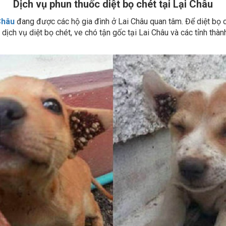
Châu
đang được các hộ gia đình ở Lai Châu quan tâm. Để diệt bọ ché
dịch vụ diệt bọ chét, ve chó tận gốc tại Lai Châu và các tỉnh thà