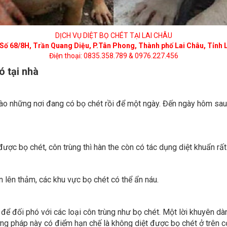
DỊCH VỤ DIỆT BỌ CHÉT TẠI LAI CHÂU
Số 68/8H, Trần Quang Diệu, P.Tân Phong, Thành phố Lai Châu, Tỉnh 
Điện thoại: 0835.358.789 & 0976.227.456
ó tại nhà
ào những nơi đang có bọ chét rồi để một ngày. Đến ngày hôm sau 
ược bọ chét, côn trùng thì hàn the còn có tác dụng diệt khuẩn rất 
n lên thảm, các khu vực bọ chét có thể ẩn náu.
i để đối phó với các loại côn trùng như bọ chét. Một lời khuyên d
ơng pháp này có điểm hạn chế là không diệt được bọ chét ở trên 