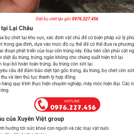
Diệt bọ chét tận gốc
0976.227.456
 tại Lại Châu
ủa bọ chét tại khu vực, xác định vật chủ để có biện pháp xử lý phù
t trong gia đình, dựa vào mức độ cụ thể để có thể đưa ra phương á
i đoạn phát triển của loại côn trùng này. Đầu tiên cần phải cắt ng
 diệt ấu trùng, trứng, ngăn không cho chúng xuất hiện trở lại.
 loại bỏ hoàn toàn trứng, ấu trùng còn sót lại.
êu cầu để đảm bảo diệt tận gốc trứng, ấu trùng, bọ chét còn sót 
thu và làm thủ tục thanh lý hợp đồng.
 hàng quy trình thực hiện chuyên nghiệp, máy móc hiện đại. Các 
ường.
hâu của Xuyên Việt group
h hưởng tới sức khoẻ con người và các loại vật nuôi.
o, dày dặn kinh nghiệm.
 ngừa côn trùng xâm nhập.