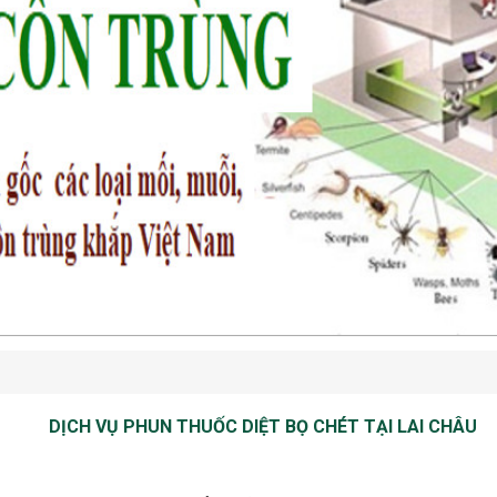
DỊCH VỤ PHUN THUỐC DIỆT BỌ CHÉT TẠI LAI CHÂU
Dịch vụ phun thuốc diệt bọ chét tại Lại Châu