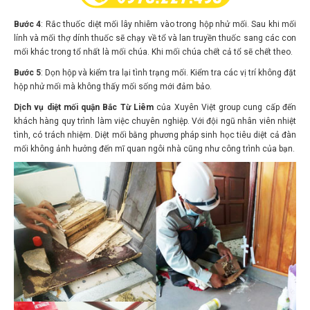
Bước 4
: Rắc thuốc diệt mối lây nhiễm vào trong hộp nhử mối. Sau khi mối
lính và mối thợ dính thuốc sẽ chạy về tổ và lan truyền thuốc sang các con
mối khác trong tổ nhất là mối chúa. Khi mối chúa chết cả tổ sẽ chết theo.
Bước 5
: Dọn hộp và kiểm tra lại tình trạng mối. Kiểm tra các vị trí không đặt
hộp nhử mối mà không thấy mối sống mới đảm bảo.
Dịch vụ diệt mối quận Bắc Từ Liêm
của Xuyên Việt group cung cấp đến
khách hàng quy trình làm việc chuyên nghiệp. Với đội ngũ nhân viên nhiệt
tình, có trách nhiệm. Diệt mối bằng phương pháp sinh học tiêu diệt cả đàn
mối không ảnh hưởng đến mĩ quan ngôi nhà cũng như công trình của bạn.