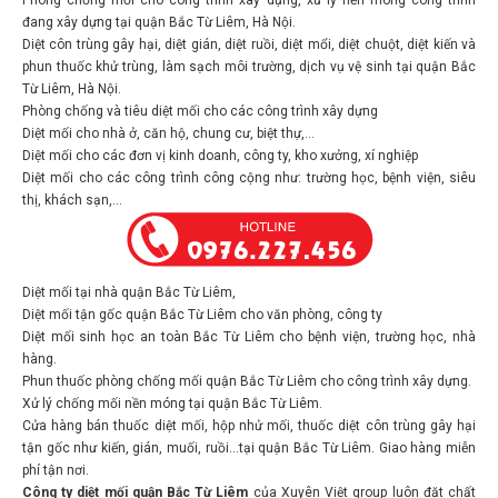
đang xây dựng tại quận Bắc Từ Liêm, Hà Nội.
Diệt côn trùng gây hại, diệt gián, diệt ruồi, diệt mổi, diệt chuột, diệt kiến và
phun thuốc khử trùng, làm sạch môi trường, dịch vụ vệ sinh tại quận Bắc
Từ Liêm, Hà Nội.
Phòng chống và tiêu diệt mối cho các công trình xây dựng
Diệt mối cho nhà ở, căn hộ, chung cư, biệt thự,…
Diệt mối cho các đơn vị kinh doanh, công ty, kho xưởng, xí nghiệp
Diệt mối cho các công trình công cộng như: trường học, bệnh viện, siêu
thị, khách sạn,…
Diệt mối tại nhà quận Bắc Từ Liêm,
Diệt mối tận gốc quận Bắc Từ Liêm cho văn phòng, công ty
Diệt mối sinh học an toàn Bắc Từ Liêm cho bệnh viện, trường học, nhà
hàng.
Phun thuốc phòng chống mối quận Bắc Từ Liêm cho công trình xây dựng.
Xử lý chống mối nền móng tại quận Bắc Từ Liêm.
Cửa hàng bán thuốc diệt mối, hộp nhử mối, thuốc diệt côn trùng gây hại
tận gốc như kiến, gián, muối, ruồi…tại quận Bắc Từ Liêm. Giao hàng miễn
phí tận nơi.
Công ty diệt mối quận Bắc Từ Liêm
của Xuyên Việt group luôn đặt chất