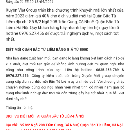
Xuyên Việt Group triển khai chương trình khuyến mãi lớn nhất của
năm 2023 giảm giá 40% cho dịch vụ diệt mối tại Quận Bắc Từ
Liêm địa chỉ: Số 8/2 Ngõ 208 Trần Cung, Cổ Nhuế, Quận Bắc Từ
Liêm, Hà Nội. Qúy khách hàng hãy nhanh tay liên hệ ngay tới số
hotline 0976.227.456 để được trải nghiệm dịch vụ một cách tốt
nhất.
DIỆT MỐI QUẬN BẮC TỪ LIÊM BẢNG GIÁ TỪ 800K
Nhà bạn đang xuất hiện mối, bạn đang lo lắng không biết làm cách nào để
xua đuổi, diệt mối tận gốc để không ảnh hưởng đến mĩ quan ngôi nhà
cũng như công trình của bạn. Liên hệ hotline:
0835.358.789 &
0976.227.456
Công ty kiểm soát côn trùng Xuyên Việt group chuyên
cung cấp dịch vụ
diệt mối Bắc Từ Liêm
uy tín, hiệu quả. Với phương pháp
chuyên nghiệp, cùng đội ngũ nhân viên nhiệt tình có nhiều năm gắn bó
cũng như kinh nghiệp diệt mối và côn trùng gây hại tốt nhất qua bài viết
dưới này nhé!
Thông tin liên hệ:
DỊCH VỤ DIỆT MỐI TẠI QUẬN BẮC TỪ LIÊM-HÀ NỘI
Địa chỉ:
Số 8/2 Ngõ 208 Trần Cung, Cổ Nhuế, Quận Bắc Từ Liêm, Hà Nội
Điện thoại: 0835.358.789 & 0976.227.456