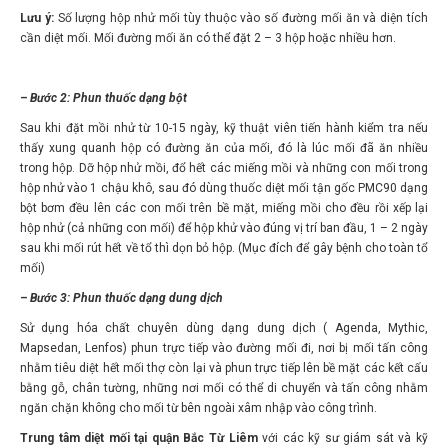
Lưu ý:
Số lượng hộp nhử mối tùy thuộc vào số đường mối ăn và diện tích
cần diệt mối. Mối đường mối ăn có thể đặt 2 – 3 hộp hoặc nhiều hơn.
– Bước 2: Phun thuốc dạng bột
Sau khi đặt mồi nhử từ 10-15 ngày, kỹ thuật viên tiến hành kiểm tra nếu
thấy xung quanh hộp có đường ăn của mối, đó là lúc mối đã ăn nhiều
trong hộp. Dỡ hộp nhử mồi, đổ hết các miếng mồi và những con mối trong
hộp nhử vào 1 chậu khô, sau đó dùng thuốc diệt mối tận gốc PMC90 dạng
bột bơm đều lên các con mối trên bề mặt, miếng mồi cho đều rồi xếp lại
hộp nhử (cả những con mối) để hộp khử vào đúng vị trí ban đầu, 1 – 2 ngày
sau khi mối rút hết về tổ thì dọn bỏ hộp. (Mục đích để gây bệnh cho toàn tổ
mối)
– Bước 3: Phun thuốc dạng dung dịch
Sử dụng hóa chất chuyên dùng dạng dung dịch ( Agenda, Mythic,
Mapsedan, Lenfos) phun trực tiếp vào đường mối đi, nơi bị mối tấn công
nhằm tiêu diệt hết mối thợ còn lại và phun trực tiếp lên bề mặt các kết cấu
bằng gỗ, chân tường, những nơi mối có thể di chuyển và tấn công nhằm
ngăn chặn không cho mối từ bên ngoài xâm nhập vào công trình.
Trung tâm diệt mối tại quận Bắc Từ Liêm
với các kỹ sư giám sát và kỹ
thuật viên phụ trách chính cho việc thực hiện công việc diệt mối trong nhà