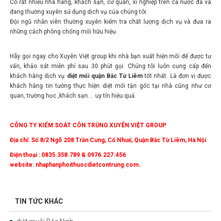
đang thường xuyên sử dụng dịch vụ của chúng tôi.
Đội ngũ nhân viên thường xuyên kiểm tra chất lượng dịch vụ và đưa ra
những cách phòng chống mối hữu hiệu.
Hãy gọi ngay cho Xuyên Việt group khi nhà bạn xuất hiện mối để được tư
vấn, khảo sát miễn phí sau 30 phút gọi. Chúng tôi luôn cung cấp đến
khách hàng dịch vụ
diệt mối quận Bắc Từ Liêm
tốt nhất. Là đơn vị được
khách hàng tin tưởng thực hiện diệt mối tận gốc tại nhà cũng như cơ
quan, trường học ,khách sạn…. uy tín hiệu quả.
CÔNG TY KIỂM SOÁT CÔN TRÙNG XUYÊN VIỆT GROUP
Địa chỉ: Số 8/2 Ngõ 208 Trần Cung, Cổ Nhuế, Quận Bắc Từ Liêm, Hà Nội
Điện thoại : 0835.358.789 & 0976.227.456
website: nhaphanphoithuocdietcontrung.com.
TIN TỨC KHÁC
diệt muỗi Bắc Ninh