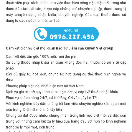
được đào tạo bài bản, được cấp chứng chỉ chuyên nghiệp, được trang bị
máy chuyên dụng nhập khẩu, chuyên nghiệp. Các loại thuốc được sử
dụng từ các nước tiên tiến an toàn.
Cam kết dịch vụ diệt mối quận Bắc Từ Liêm của Xuyên Việt group
Cam kết diệt tận gốc 100% mối, mới thu phí.
Sử dụng thuốc nhập khẩu an toàn không độc hại, thuốc do Bộ Y tế cấp
phép.
Đầy đủ giấy tờ, hoá đơn, chứng từ, hợp đồng cụ thể, thực hiện nghĩa vụ
thuế.
Phương pháp hiện đại nhất hiện nay tại Việt Nam.
Dịch vụ giá rẻ nhờ quy trình khoa học, đơn vị cấp I về thuốc nhập khẩu.
Phục vụ khách hàng 24/7, cả thứ Bảy, CN và ngày Lễ, Tết.
Với kinh nghiệm dày dặn chúng tôi làm việc chuyên nghiệp xóa sạch mọi
côn trùng: Diệt hết mối mới lấy tiền
Chúng tôi đạt được nhiều chứng nhận trong lĩnh vực diệt mối và diệt côn
trùng với những cam kết xử lý hiệu quả hàng đầu với hơn 15 kinh nghiệm
trong xử lý mối mọt, côn trùng.
Có rất nhiều nhà hàng, khách sạn, cơ quan, xí nghiệp trên cả nước đã và