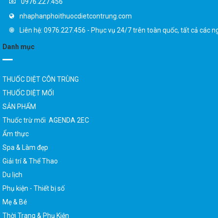
nhaphanphoithuocdietcontrung.com
Liên hệ: 0976.227.456 - Phục vụ 24/7 trên toàn quốc, tất cả các n
Danh mục
THUỐC DIỆT CÔN TRÙNG
THUỐC DIỆT MỐI
SẢN PHẨM
Thuốc trừ mối AGENDA 2EC
Ẩm thực
Spa & Làm đẹp
Giải trí & Thể Thao
Du lịch
Phụ kiện - Thiết bị số
Mẹ & Bé
Thời Trang & Phụ Kiện