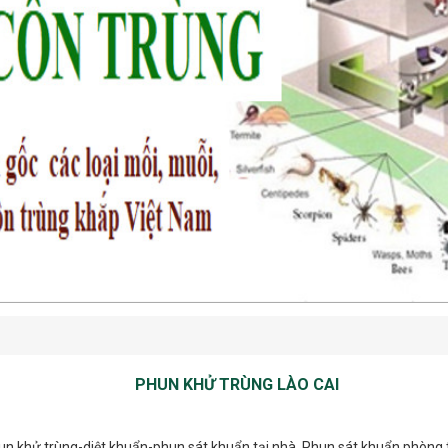
PHUN KHỬ TRÙNG LÀO CAI
hun khử trùng-diệt khuẩn-phun sát khuẩn tại nhà. Phun sát khuẩn phòng 