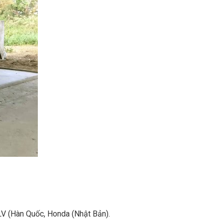
LV (Hàn Quốc, Honda (Nhật Bản).
rong các khe tủ, và tất cả vật dụng có trong văn