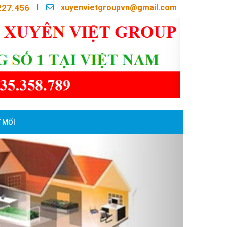
xuyenvietgroupvn@gmail.com
|
227.456
 MỐI
Next