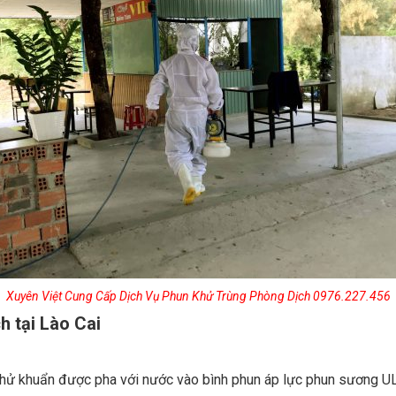
Xuyên Việt Cung Cấp Dịch Vụ Phun Khử Trùng Phòng Dịch 0976.227.456
 tại Lào Cai
 khử khuẩn được pha với nước vào bình phun áp lực phun sương U
 tường trong tòa nhà, hệ thống rèm cửa, khe kẽ, gầm bàn ghế, t