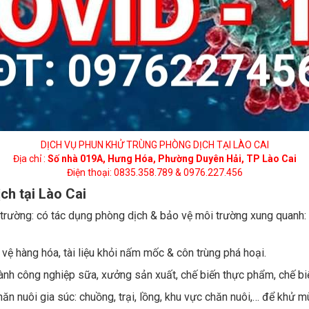
DỊCH VỤ PHUN KHỬ TRÙNG PHÒNG DỊCH TẠI LÀO CAI
Địa chỉ :
Số nhà 019A, Hưng Hóa, Phường Duyên Hải, TP Lào Cai
Điện thoại: 0835.358.789 & 0976.227.456
ch tại Lào Cai
rường: có tác dụng phòng dịch & bảo vệ môi trường xung quanh: t
vệ hàng hóa, tài liệu khỏi nấm mốc & côn trùng phá hoại.
ành công nghiệp sữa, xưởng sản xuất, chế biến thực phẩm, chế biế
ăn nuôi gia súc: chuồng, trại, lồng, khu vực chăn nuôi,… để khử m