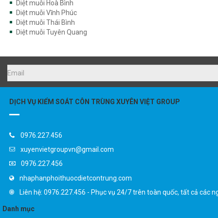
Diệt muỗi Vĩnh Phúc
Diệt muỗi Thái Bình
Diệt muỗi Tuyên Quang
DỊCH VỤ KIỂM SOÁT CÔN TRÙNG XUYÊN VIỆT GROUP
0976.227.456
xuyenvietgroupvn@gmail.com
0976.227.456
nhaphanphoithuocdietcontrung.com
Liên hệ: 0976.227.456 - Phục vụ 24/7 trên toàn quốc, tất cả các n
Danh mục