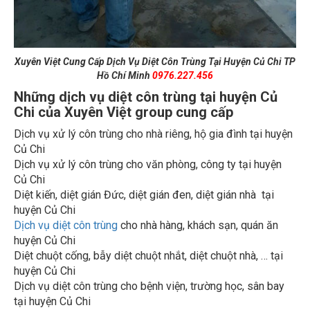
Xuyên Việt Cung Cấp Dịch Vụ Diệt Côn Trùng Tại Huyện Củ Chi TP
Hồ Chí Minh
0976.227.456
Những dịch vụ diệt côn trùng tại huyện Củ
Chi của Xuyên Việt group cung cấp
Dịch vụ xử lý côn trùng cho nhà riêng, hộ gia đình tại huyện
Củ Chi
Dịch vụ xử lý côn trùng cho văn phòng, công ty tại huyện
Củ Chi
Diệt kiến, diệt gián Đức, diệt gián đen, diệt gián nhà tại
huyện Củ Chi
Dịch vụ diệt côn trùng
cho nhà hàng, khách sạn, quán ăn
huyện Củ Chi
Diệt chuột cống, bẫy diệt chuột nhắt, diệt chuột nhà, … tại
huyện Củ Chi
Dịch vụ diệt côn trùng cho bệnh viện, trường học, sân bay
tại huyện Củ Chi
Diệt mối mọt, thi công chống mối công trình xây dựng tại