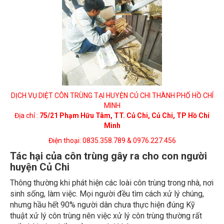
DỊCH VỤ DIỆT CÔN TRÙNG TẠI HUYỆN CỦ CHI THÀNH PHỐ HỒ CHÍ
MINH
Địa chỉ :
75/21 Phạm Hữu Tâm, TT. Củ Chi, Củ Chi, TP Hồ Chí
Minh
Điện thoại: 0835.358.789 & 0976.227.456
Tác hại của côn trùng gây ra cho con người
huyện Củ Chi
Thông thường khi phát hiện các loài côn trùng trong nhà, nơi
sinh sống, làm việc. Mọi người đều tìm cách xử lý chúng,
nhưng hầu hết 90% người dân chưa thực hiện đúng Kỹ
thuật xử lý côn trùng nên việc xử lý côn trùng thường rất
mất thời gian, kết quả mang lại không cao.