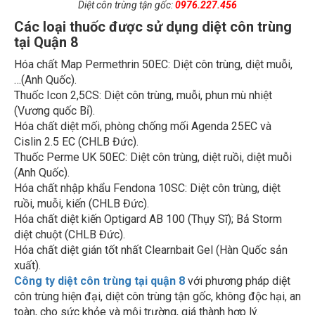
Các loại thuốc được sử dụng diệt côn trùng
tại Quận 8
Hóa chất Map Permethrin 50EC: Diệt côn trùng, diệt muỗi,
…(Anh Quốc).
Thuốc Icon 2,5CS: Diệt côn trùng, muỗi, phun mù nhiệt
(Vương quốc Bỉ).
Hóa chất diệt mối, phòng chống mối Agenda 25EC và
Cislin 2.5 EC (CHLB Đức).
Thuốc Perme UK 50EC: Diệt côn trùng, diệt ruồi, diệt muỗi
(Anh Quốc).
Hóa chất nhập khẩu Fendona 10SC: Diệt côn trùng, diệt
ruồi, muỗi, kiến (CHLB Đức).
Hóa chất diệt kiến Optigard AB 100 (Thụy Sĩ); Bả Storm
diệt chuột (CHLB Đức).
Hóa chất diệt gián tốt nhất Clearnbait Gel (Hàn Quốc sản
xuất).
Công ty diệt côn trùng tại quận 8
với phương pháp diệt
côn trùng hiện đại, diệt côn trùng tận gốc, không độc hại, an
toàn, cho sức khỏe và môi trường, giá thành hợp lý.