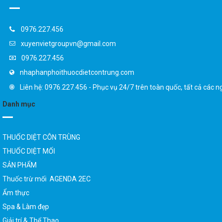
0976.227.456
xuyenvietgroupvn@gmail.com
0976.227.456
nhaphanphoithuocdietcontrung.com
Liên hệ: 0976.227.456 - Phục vụ 24/7 trên toàn quốc, tất cả các n
Danh mục
THUỐC DIỆT CÔN TRÙNG
THUỐC DIỆT MỐI
SẢN PHẨM
Thuốc trừ mối AGENDA 2EC
Ẩm thực
Spa & Làm đẹp
Giải trí & Thể Thao