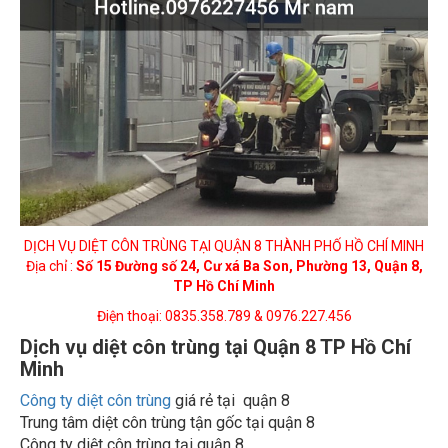
DỊCH VỤ DIỆT CÔN TRÙNG TẠI QUẬN 8 THÀNH PHỐ HỒ CHÍ MINH
Địa chỉ :
Số 15 Đường số 24, Cư xá Ba Son, Phường 13, Quận 8,
TP Hồ Chí Minh
Điện thoại: 0835.358.789 & 0976.227.456
Dịch vụ diệt côn trùng tại Quận 8 TP Hồ Chí
Minh
Công ty diệt côn trùng
giá rẻ tại quận 8
Trung tâm diệt côn trùng tận gốc tại quận 8
Công ty diệt côn trùng tại quận 8