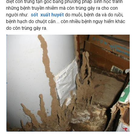
những bệnh truyền nhiễm mà côn trùng gây ra cho con
người như:
sốt xuất huyết
do muỗi, bệnh da và do ruồi,
bệnh hạch do chuột cắn…. còn nhiều bệnh nguy hiểm khác
do côn trùng gây ra.
Diệt côn trùng tận gốc:
0976.227.456