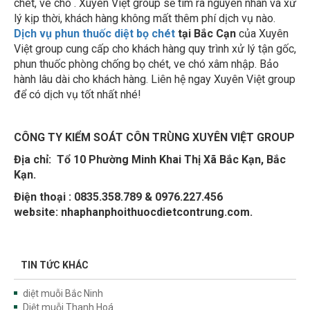
chét, ve chó . Xuyên Việt group sẽ tìm ra nguyên nhân và xử
lý kịp thời, khách hàng không mất thêm phí dịch vụ nào.
Dịch vụ phun thuốc diệt bọ chét
tại Bắc Cạn
của Xuyên
Việt group cung cấp cho khách hàng quy trình xử lý tận gốc,
phun thuốc phòng chống bọ chét, ve chó xâm nhập. Bảo
hành lâu dài cho khách hàng. Liên hệ ngay Xuyên Việt group
để có dịch vụ tốt nhất nhé!
CÔNG TY KIỂM SOÁT CÔN TRÙNG XUYÊN VIỆT GROUP
Địa chỉ:
Tổ 10 Phường Minh Khai Thị Xã Bắc Kạn, Bắc
Kạn.
Điện thoại : 0835.358.789 & 0976.227.456
website: nhaphanphoithuocdietcontrung.com.
TIN TỨC KHÁC
diệt muỗi Bắc Ninh
Diệt muỗi Thanh Hoá