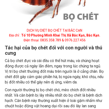
DỊCH VỤ DIỆT BỌ CHÉT TẠI BẮC CẠN
Địa chỉ :
Tổ 10 Phường Minh Khai Thị Xã Bắc Kạn, Bắc Kạn.
Điện thoại: 0835.358.789 & 0976.227.456
Tác hại của bọ chét đối với con người và thú
cưng
Cả bọ chét đực và cái đều có thể hút máu, và chúng hoạt
động được cả ngày lẫn đêm, ngay trong lúc chúng ta ngủ.
Vị trí bọ chét thường đốt máu trên người là ở cẳng chân. Bọ
chét đốt gây cảm giác phiền hà, bị ngứa ngáy, khó chịu, nếu
bị đốt nhiều có thể gây nên dị ứng, viêm da.
Con người thường bị bọ chét chó, mèo chích đốt nhiều
nhất. Và căn bệnh bị lây nhiều nhất do bọ chét là bệnh dịch
hạch. Căn bệnh này thường xuất hiện ở loài gặm nhấm như
chuột hoặc động vật hoang dại rồi sau đó lây lan sang