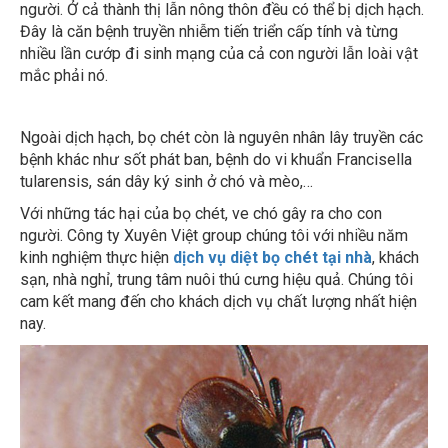
người. Ở cả thành thị lẫn nông thôn đều có thể bị dịch hạch.
Đây là căn bệnh truyền nhiễm tiến triển cấp tính và từng
nhiều lần cướp đi sinh mạng của cả con người lẫn loài vật
mắc phải nó.
Ngoài dịch hạch, bọ chét còn là nguyên nhân lây truyền các
bệnh khác như sốt phát ban, bệnh do vi khuẩn Francisella
tularensis, sán dây ký sinh ở chó và mèo,…
Với những tác hại của bọ chét, ve chó gây ra cho con
người. Công ty Xuyên Việt group chúng tôi với nhiều năm
kinh nghiệm thực hiện
dịch vụ diệt bọ chét tại nhà
, khách
sạn, nhà nghỉ, trung tâm nuôi thú cưng hiệu quả. Chúng tôi
cam kết mang đến cho khách dịch vụ chất lượng nhất hiện
nay.