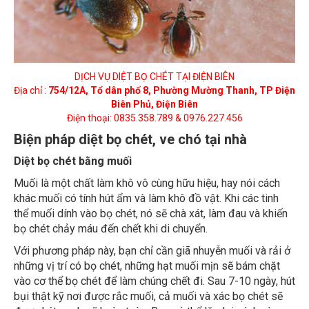
DỊCH VỤ DIỆT BỌ CHÉT TẠI ĐIỆN BIÊN
Địa chỉ :
754/12A, Tổ dân phố 8, Phường Mường Thanh, TP Điện
Biên Phủ, Điện Biên
Điện thoại: 0835.358.789 & 0976.227.456
Biện pháp diệt bọ chét, ve chó tại nhà
Diệt bọ chét bằng muối
Muối là một chất làm khô vô cùng hữu hiệu, hay nói cách
khác muối có tính hút ẩm và làm khô đồ vật. Khi các tinh
thể muối dính vào bọ chét, nó sẽ chà xát, làm đau và khiến
bọ chét chảy máu đến chết khi di chuyển.
Với phương pháp này, bạn chỉ cần giã nhuyễn muối và rải ở
những vị trí có bọ chét, những hạt muối mịn sẽ bám chặt
vào cơ thể bọ chét để làm chúng chết đi. Sau 7-10 ngày, hút
bụi thật kỹ nơi được rắc muối, cả muối và xác bọ chét sẽ
được hút sạch sẽ hoàn toàn. Bạn có thể lặp lại cách này