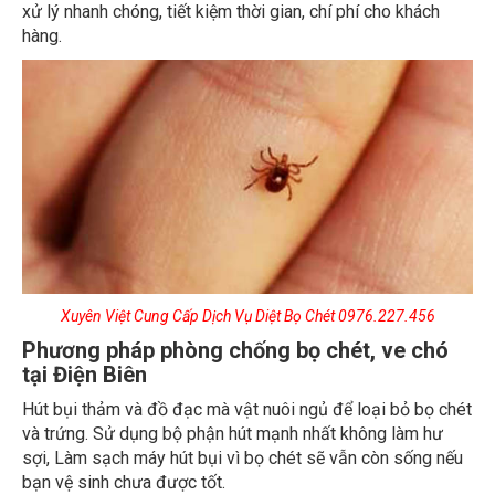
hàng.
Xuyên Việt Cung Cấp Dịch Vụ Diệt Bọ Chét
0976.227.456
Phương pháp phòng chống bọ chét, ve chó
tại Điện Biên
Hút bụi thảm và đồ đạc mà vật nuôi ngủ để loại bỏ bọ chét
và trứng. Sử dụng bộ phận hút mạnh nhất không làm hư
sợi, Làm sạch máy hút bụi vì bọ chét sẽ vẫn còn sống nếu
bạn vệ sinh chưa được tốt.
Rung hay đập giẻ lau và bộ đồ giường của vật nuôi ra