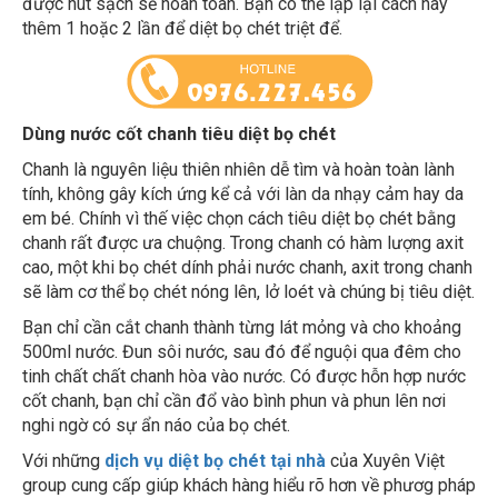
thêm 1 hoặc 2 lần để diệt bọ chét triệt để.
Dùng nước cốt chanh tiêu diệt bọ chét
Chanh là nguyên liệu thiên nhiên dễ tìm và hoàn toàn lành
tính, không gây kích ứng kể cả với làn da nhạy cảm hay da
em bé. Chính vì thế việc chọn cách tiêu diệt bọ chét bằng
chanh rất được ưa chuộng. Trong chanh có hàm lượng axit
cao, một khi bọ chét dính phải nước chanh, axit trong chanh
sẽ làm cơ thể bọ chét nóng lên, lở loét và chúng bị tiêu diệt.
Bạn chỉ cần cắt chanh thành từng lát mỏng và cho khoảng
500ml nước. Đun sôi nước, sau đó để nguội qua đêm cho
tinh chất chất chanh hòa vào nước. Có được hỗn hợp nước
cốt chanh, bạn chỉ cần đổ vào bình phun và phun lên nơi
nghi ngờ có sự ẩn náo của bọ chét.
Với những
dịch vụ diệt bọ chét tại nhà
của Xuyên Việt
group cung cấp giúp khách hàng hiểu rõ hơn về phươg pháp
xử lý nhanh chóng, tiết kiệm thời gian, chí phí cho khách