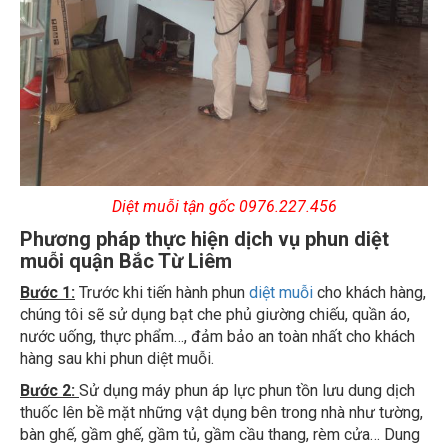
Diệt muỗi tận gốc 0976.227.456
Phương pháp thực hiện dịch vụ phun diệt
muỗi quận Bắc Từ Liêm
Bước 1:
Trước khi tiến hành phun
diệt muỗi
cho khách hàng,
chúng tôi sẽ sử dụng bạt che phủ giường chiếu, quần áo,
nước uống, thực phẩm…, đảm bảo an toàn nhất cho khách
hàng sau khi phun diệt muỗi.
Bước 2:
Sử dụng máy phun áp lực phun tồn lưu dung dịch
thuốc lên bề mặt những vật dụng bên trong nhà như tường,
bàn ghế, gầm ghế, gầm tủ, gầm cầu thang, rèm cửa… Dung
dịch thuốc sẽ tồn lưu lâu trên bề mặt, giúp diệt muỗi, côn
trùng, phòng ngừa muỗi quay lại trong một khoảng thời