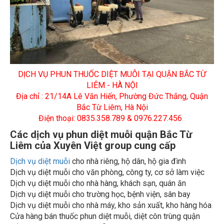
DỊCH VỤ PHUN THUỐC DIỆT MUỖI TẠI QUẬN BẮC TỪ
LIÊM - HÀ NỘI
Địa chỉ : 21/14A Lê Văn Hiến, Phường Đức Thắng, Quận
Bắc Từ Liêm, Hà Nội
Điện thoại: 0835.358.789 & 0976.227.456
Các dịch vụ phun diệt muỗi quận Bắc Từ
Liêm của Xuyên Việt group cung cấp
Dịch vụ diệt muỗi
cho nhà riêng, hộ dân, hộ gia đình
Dịch vụ diệt muỗi cho văn phòng, công ty, cơ sở làm việc
Dịch vụ diệt muỗi cho nhà hàng, khách sạn, quán ăn
Dịch vụ diệt muỗi cho trường học, bệnh viện, sân bay
Dịch vụ diệt muỗi cho nhà máy, kho sản xuất, kho hàng hóa
Cửa hàng bán thuốc phun diệt muỗi, diệt côn trùng quận
Bắc Từ Liêm, giao hàng miễn phí tận nơi.