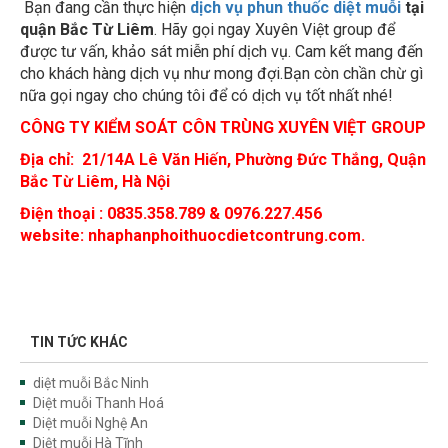
được tư vấn, khảo sát miễn phí dịch vụ. Cam kết mang đến
cho khách hàng dịch vụ như mong đợi.Bạn còn chần chừ gì
nữa gọi ngay cho chúng tôi để có dịch vụ tốt nhất nhé!
CÔNG TY KIỂM SOÁT CÔN TRÙNG XUYÊN VIỆT GROUP
Địa chỉ:
21/14A Lê Văn Hiến, Phường Đức Thắng, Quận
Bắc Từ Liêm, Hà Nội
Điện thoại : 0835.358.789 & 0976.227.456
website: nhaphanphoithuocdietcontrung.com.
TIN TỨC KHÁC
diệt muỗi Bắc Ninh
Diệt muỗi Thanh Hoá
Diệt muỗi Nghệ An
Diệt muỗi Hà Tĩnh
Diệt muỗi Thái Nguyên
Diệt muỗi Lai Châu