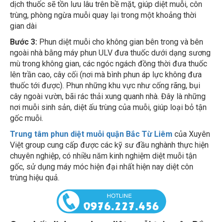
gian dài
Bước 3:
Phun diệt muỗi cho không gian bên trong và bên
ngoài nhà bằng máy phun ULV đưa thuốc dưới dạng sương
mù trong không gian, các ngóc ngách đồng thời đưa thuốc
lên trần cao, cây cối (nơi mà bình phun áp lực không đưa
thuốc tới được). Phun những khu vực như cống rãng, bụi
cây ngoài vườn, bãi rác thải xung quanh nhà. Đây là những
nơi muỗi sinh sản, diệt ấu trùng của muỗi, giúp loại bỏ tận
gốc muỗi.
Trung tâm phun diệt muỗi quận Bắc Từ Liêm
của Xuyên
Việt group cung cấp được các kỹ sư đầu nghành thực hiện
chuyên nghiệp, có nhiều năm kinh nghiệm diệt muỗi tận
gốc, sử dụng máy móc hiện đại nhất hiện nay diệt côn
trùng hiệu quả.
Cam kết dịch vụ phun diệt muỗi tại quận Bắc
Từ Liêm của Xuyên việt group