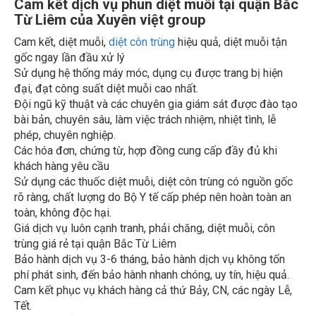
Cam kết, diệt muỗi,
diệt côn trùng
hiệu quả, diệt muỗi tận
gốc ngay lần đầu xử lý
Sử dụng hệ thống máy móc, dụng cụ được trang bị hiện
đại, đạt công suất diệt muỗi cao nhất.
Đội ngũ kỹ thuật và các chuyên gia giám sát được đào tạo
bài bản, chuyên sâu, làm việc trách nhiệm, nhiệt tình, lễ
phép, chuyên nghiệp.
Các hóa đơn, chứng từ, hợp đồng cung cấp đầy đủ khi
khách hàng yêu cầu
Sử dụng các thuốc diệt muỗi, diệt côn trùng có nguồn gốc
rõ ràng, chất lượng do Bộ Y tế cấp phép nên hoàn toàn an
toàn, không độc hại.
Giá dịch vụ luôn cạnh tranh, phải chăng, diệt muỗi, côn
trùng giá rẻ tại quận Bắc Từ Liêm
Bảo hành dịch vụ 3-6 tháng, bảo hành dịch vụ không tốn
phí phát sinh, đến bảo hành nhanh chóng, uy tín, hiệu quả.
Cam kết phục vụ khách hàng cả thứ Bảy, CN, các ngày Lễ,
Tết.
Bạn đang cần thực hiện
dịch vụ phun thuốc diệt muỗi
tại
quận Bắc Từ Liêm
. Hãy gọi ngay Xuyên Việt group để