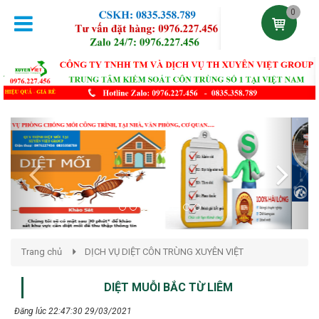
0
Previous
Next
Trang chủ
DỊCH VỤ DIỆT CÔN TRÙNG XUYÊN VIỆT
DIỆT MUỖI BẮC TỪ LIÊM
Đăng lúc 22:47:30 29/03/2021
Phun thuốc diệt muỗi quận Bắc Từ Liêm. Liên hệ: 0976.227.456
KM 50% Phun thuốc diệt muỗi là cách tốt nhất để bảo vệ công