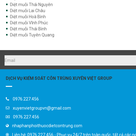
Diệt muỗi Hoà Bình
Diệt muỗi Vĩnh Phúc
Diệt muỗi Thái Bình
Diệt muỗi Tuyên Quang
DỊCH VỤ KIỂM SOÁT CÔN TRÙNG XUYÊN VIỆT GROUP
0976.227.456
xuyenvietgroupvn@gmail.com
0976.227.456
nhaphanphoithuocdietcontrung.com
Liên hệ: 0976.227.456 - Phục vụ 24/7 trên toàn quốc, tất cả các n
Danh mục