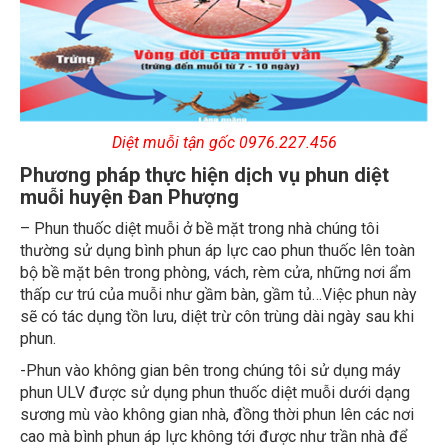
Diệt muỗi tận gốc 0976.227.456
Phương pháp thực hiện dịch vụ phun diệt
muỗi huyện Đan Phượng
– Phun thuốc diệt muỗi ở bề mặt trong nhà chúng tôi
thường sử dụng bình phun áp lực cao phun thuốc lên toàn
bộ bề mặt bên trong phòng, vách, rèm cửa, những nơi ẩm
thấp cư trú của muỗi như gầm bàn, gầm tủ…Việc phun này
sẽ có tác dụng tồn lưu, diệt trừ côn trùng dài ngày sau khi
phun.
-Phun vào không gian bên trong chúng tôi sử dụng máy
phun ULV được sử dụng phun thuốc diệt muỗi dưới dạng
sương mù vào không gian nhà, đồng thời phun lên các nơi
cao mà bình phun áp lực không tới được như trần nhà để
đảm bảo côn trùng được tiêu diệt triệt để.