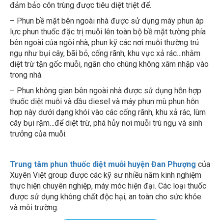
– Phun bề mặt bên ngoài nhà được sử dụng máy phun áp
lực phun thuốc đặc trị muỗi lên toàn bộ bề mặt tường phía
bên ngoài của ngôi nhà, phun kỹ các nơi muỗi thường trú
ngụ như bụi cây, bãi bỏ, cống rãnh, khu vực xả rác…nhằm
diệt trừ tận gốc muỗi, ngăn cho chúng không xâm nhập vào
trong nhà.
– Phun không gian bên ngoài nhà được sử dụng hỗn hợp
thuốc diệt muỗi và dầu diesel và máy phun mù phun hỗn
hợp này dưới dạng khói vào các cống rãnh, khu xả rác, lùm
cây bụi rậm…để diệt trừ, phá hủy nơi muỗi trú ngụ và sinh
trưởng của muỗi.
Trung tâm phun thuốc diệt muỗi huyện Đan Phượng
của
Xuyên Việt group được các kỹ sư nhiều năm kinh nghiệm
thực hiện chuyên nghiệp, máy móc hiện đại. Các loại thuốc
được sử dụng không chất độc hại, an toàn cho sức khỏe
và môi trường.