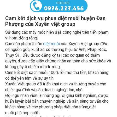
Cam kết dịch vụ phun diệt muỗi huyện Đan
Phượng của Xuyên việt group
Sử dụng các máy móc hiện đại, công nghệ tiên tiến, phạm
vi hoạt động rộng.
Các sản phẩm thuốc
diệt muỗi
của Xuyên Việt group đều
có nguồn gốc, xuất xứ có thương hiệu từ Anh, Pháp, Đức,
Thụy Sĩ… Đều được đăng ký tại các cơ quan có thẩm
quyền, được cấp giấy chứng nhận an toàn cho sức khỏe và
không gây ô nhiễm môi trường.
Cam kết diệt sạch muỗi 100% rồi mới thu tiền, khách hàng
có thể yên tâm về sự uy tín.
Xuyên Việt group đã triển khai dịch vụ thường xuyên cho
nhiều gia đình và các doanh nghiệp lớn, nhỏ.
Đội ngũ nhân viên là những người giàu kinh nghiệm, được
huấn luyện bài bản chuyên nghiệp và sẵn sàng tư vấn cho
khách hàng về các phương pháp diệt côn trùng,diệt
muỗi phù hợp nhất.
Phục vụ 24/7, kể cả ngày lễ, Chủ nhật.
Cung cấp nhiều dịch vụ tới các hộ gia đình, trường học,