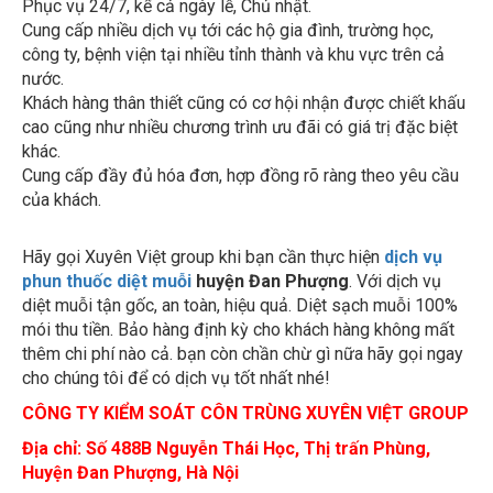
công ty, bệnh viện tại nhiều tỉnh thành và khu vực trên cả
nước.
Khách hàng thân thiết cũng có cơ hội nhận được chiết khấu
cao cũng như nhiều chương trình ưu đãi có giá trị đặc biệt
khác.
Cung cấp đầy đủ hóa đơn, hợp đồng rõ ràng theo yêu cầu
của khách.
Hãy gọi Xuyên Việt group khi bạn cần thực hiện
dịch vụ
phun thuốc diệt muỗi
huyện Đan Phượng
. Với dịch vụ
diệt muỗi tận gốc, an toàn, hiệu quả. Diệt sạch muỗi 100%
mói thu tiền. Bảo hàng định kỳ cho khách hàng không mất
thêm chi phí nào cả. bạn còn chần chừ gì nữa hãy gọi ngay
cho chúng tôi để có dịch vụ tốt nhất nhé!
CÔNG TY KIỂM SOÁT CÔN TRÙNG XUYÊN VIỆT GROUP
Địa chỉ:
Số 488B Nguyễn Thái Học, Thị trấn Phùng,
Huyện Đan Phượng, Hà Nội
Điện thoại : 0835.358.789 & 0976.227.456
website: nhaphanphoithuocdietcontrung.com.