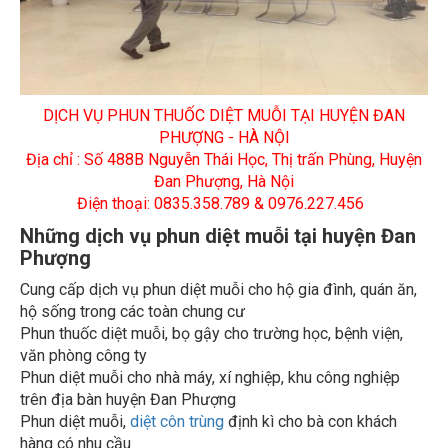
DỊCH VỤ PHUN THUỐC DIỆT MUỖI TẠI HUYỆN ĐAN
PHƯỢNG - HÀ NỘI
Địa chỉ : Số 488B Nguyễn Thái Học, Thị trấn Phùng, Huyện
Đan Phượng, Hà Nội
Điện thoại: 0835.358.789 & 0976.227.456
Những dịch vụ phun diệt muỗi tại huyện Đan
Phượng
Cung cấp dịch vụ phun diệt muỗi cho hộ gia đình, quán ăn,
hộ sống trong các toàn chung cư
Phun thuốc diệt muỗi, bọ gậy cho trường học, bệnh viện,
văn phòng công ty
Phun diệt muỗi cho nhà máy, xí nghiệp, khu công nghiệp
trên địa bàn huyện Đan Phượng
Phun diệt muỗi,
diệt côn trùng
định kì cho bà con khách
hàng có nhu cầu
Phun thuốc diệt muỗi tại các tòa nhà, chung cư, văn phòng