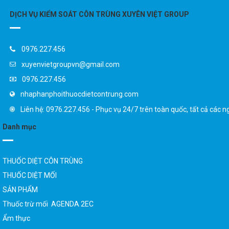
0976.227.456
xuyenvietgroupvn@gmail.com
0976.227.456
nhaphanphoithuocdietcontrung.com
Liên hệ: 0976.227.456 - Phục vụ 24/7 trên toàn quốc, tất cả các n
Danh mục
THUỐC DIỆT CÔN TRÙNG
THUỐC DIỆT MỐI
SẢN PHẨM
Thuốc trừ mối AGENDA 2EC
Ẩm thực
Spa & Làm đẹp
Giải trí & Thể Thao