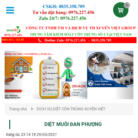
0
Previous
Next
Trang chủ
DỊCH VỤ DIỆT CÔN TRÙNG XUYÊN VIỆT
DIỆT MUỖI ĐAN PHƯỢNG
Đăng lúc 23:14:18 29/03/2021
Phun thuốc diệt muỗi huyện Đan Phượng. Liên hệ: 0976.227.456
KM 50% Dịch vụ phun diệt muỗi tại khu công nghiệp, công ty, nhà