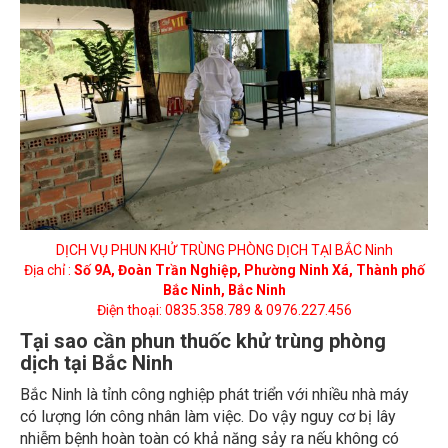
DỊCH VỤ PHUN KHỬ TRÙNG PHÒNG DỊCH TẠI BẮC Ninh
Địa chỉ :
Số 9A, Đoàn Trần Nghiệp, Phường Ninh Xá, Thành phố
Bắc Ninh, Bắc Ninh
Điện thoại: 0835.358.789 & 0976.227.456
Tại sao cần phun thuốc khử trùng phòng
dịch tại Bắc Ninh
Bắc Ninh là tỉnh công nghiệp phát triển với nhiều nhà máy
có lượng lớn công nhân làm việc. Do vậy nguy cơ bị lây
nhiễm bệnh hoàn toàn có khả năng sảy ra nếu không có