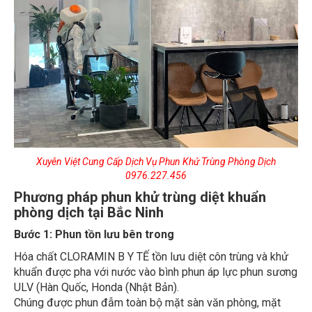
Xuyên Việt Cung Cấp Dịch Vụ Phun Khử Trùng Phòng Dịch
0976.227.456
Phương pháp phun khử trùng diệt khuẩn
phòng dịch tại Bắc Ninh
Bước 1: Phun tồn lưu bên trong
Hóa chất CLORAMIN B Y TẾ tồn lưu diệt côn trùng và khử
khuẩn được pha với nước vào bình phun áp lực phun sương
ULV (Hàn Quốc, Honda (Nhật Bản).
Chúng được phun đẫm toàn bộ mặt sàn văn phòng, mặt
tường trong tòa nhà, hệ thống rèm cửa, khe kẽ, gầm bàn