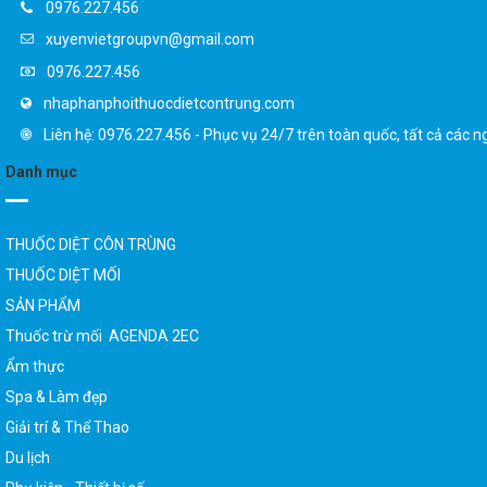
xuyenvietgroupvn@gmail.com
0976.227.456
nhaphanphoithuocdietcontrung.com
Liên hệ: 0976.227.456 - Phục vụ 24/7 trên toàn quốc, tất cả các n
Danh mục
THUỐC DIỆT CÔN TRÙNG
THUỐC DIỆT MỐI
SẢN PHẨM
Thuốc trừ mối AGENDA 2EC
Ẩm thực
Spa & Làm đẹp
Giải trí & Thể Thao
Du lịch
Phụ kiện - Thiết bị số