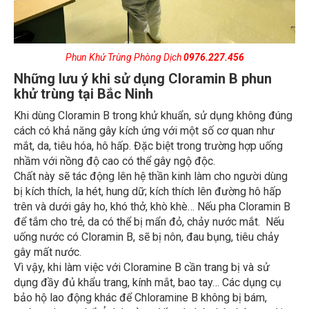
Phun Khử Trùng Phòng Dịch
0976.227.456
Những lưu ý khi sử dụng Cloramin B phun
khử trùng tại Bắc Ninh
Khi dùng Cloramin B trong khử khuẩn, sử dụng không đúng
cách có khả năng gây kích ứng với một số cơ quan như
mắt, da, tiêu hóa, hô hấp. Đặc biệt trong trường hợp uống
nhầm với nồng độ cao có thể gây ngộ độc.
Chất này sẽ tác động lên hệ thần kinh làm cho người dùng
bị kích thích, la hét, hung dữ; kích thích lên đường hô hấp
trên và dưới gây ho, khó thở, khò khè… Nếu pha Cloramin B
để tắm cho trẻ, da có thể bị mẩn đỏ, chảy nước mắt. Nếu
uống nước có Cloramin B, sẽ bị nôn, đau bụng, tiêu chảy
gây mất nước.
Vì vậy, khi làm việc với Cloramine B cần trang bị và sử
dụng đầy đủ khẩu trang, kính mắt, bao tay… Các dụng cụ
bảo hộ lao động khác để Chloramine B không bị bám,
vướng vào cơ thể. Ảnh hưởng đến các bộ phận bên ngoài